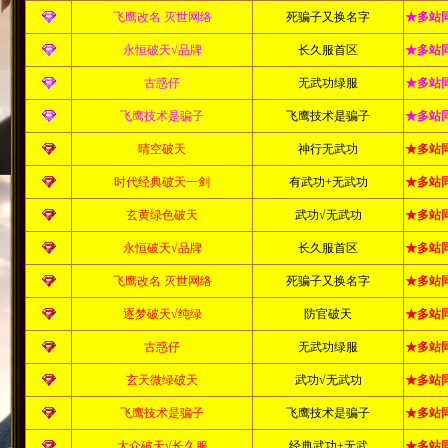
飞鹰改名 灭世网络
死骗子又换名字
★多站
永恒破天√品牌
长久服首区
★多站
古惑仔
无武功绿服
★多站
飞鹰技术是骗子
飞鹰技术是骗子
★多站
晴空破天
神行无武功
★多站
时代经典破天一剑
有武功+无武功
★多站
玄黄绿色破天
武功√无武功
★多站
永恒破天√品牌
长久服首区
★多站
飞鹰改名 灭世网络
死骗子又换名字
★多站
逐梦破天√纯绿
防官破天
★多站
古惑仔
无武功绿服
★多站
玄天微绿破天
武功√无武功
★多站
飞鹰技术是骗子
飞鹰技术是骗子
★多站
大众破天√长久服
经典武功+无武
★多站