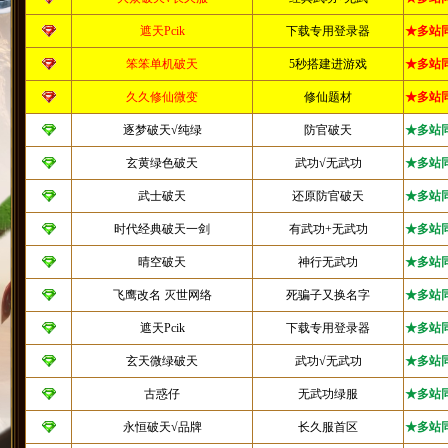
遮天Pcik
下载专用登录器
★多站
笨笨单机破天
5秒搭建进游戏
★多站
久久修仙微变
修仙题材
★多站
逐梦破天√纯绿
防官破天
★多站
玄黄绿色破天
武功√无武功
★多站
武士破天
还原防官破天
★多站
时代经典破天一剑
有武功+无武功
★多站
晴空破天
神行无武功
★多站
飞鹰改名 灭世网络
死骗子又换名字
★多站
遮天Pcik
下载专用登录器
★多站
玄天微绿破天
武功√无武功
★多站
古惑仔
无武功绿服
★多站
永恒破天√品牌
长久服首区
★多站