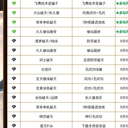
飞鹰技术是骗子
飞鹰技术是骗子
★多站
大众破天√长久服
经典武功+无武
★多站
笨笨单机破天
5秒搭建进游戏
★多站
久久修仙微变
修仙题材
★多站
逐梦破天√纯绿
防官破天
8月
久久修仙微变
修仙题材
8月
武士破天
还原防官破天
8月
古惑仔
无武功绿服
8月
玄天微绿破天
武功√无武功
8月
玄黄绿色破天
武功√无武功
8月
永恒破天√品牌
长久服首区
8月
笨笨单机破天
5秒搭建进游戏
8月
晴空破天
神行无武功
8月
遮天Pcik
下载专用登录器
8月