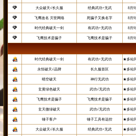
大众破天√长久服
经典武功+无武
8月
飞鹰改名 灭世网络
死骗子又换名字
8月
时代经典破天一剑
有武功+无武功
8月
飞鹰技术是骗子
飞鹰技术是骗子
8月
时代经典破天一剑
有武功+无武功
★多站
永恒破天√品牌
长久服首区
★多站
晴空破天
神行无武功
★多站
玄黄绿色破天
武功√无武功
★多站
飞鹰技术是骗子
飞鹰技术是骗子
★多站
玄天微绿破天
武功√无武功
★多站
锤子客户
锤子工具有远控
★多站
大众破天√长久服
经典武功+无武
★多站