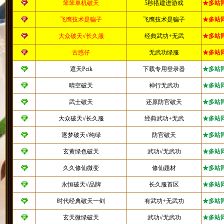
笨笨单机破天
5秒搭建进游戏
★多站
飞鹰技术是骗子
飞鹰技术是骗子
★多站
大众破天√长久服
经典武功+无武
★多站
古惑仔
无武功绿服
★多站
遮天Pcik
下载专用登录器
★多站
晴空破天
神行无武功
★多站
武士破天
还原防官破天
★多站
大众破天√长久服
经典武功+无武
★多站
逐梦破天√纯绿
防官破天
★多站
玄黄绿色破天
武功√无武功
★多站
久久修仙微变
修仙题材
★多站
永恒破天√品牌
长久服首区
★多站
时代经典破天一剑
有武功+无武功
★多站
玄天微绿破天
武功√无武功
★多站