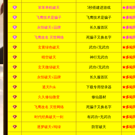
笨笨单机破天
5秒搭建进游戏
★多站
飞鹰技术是骗子
飞鹰技术是骗子
★多站
永恒破天√品牌
长久服首区
★多站
飞鹰改名 灭世网络
死骗子又换名字
★多站
玄黄绿色破天
武功√无武功
★多站
晴空破天
神行无武功
★多站
玄天微绿破天
武功√无武功
★多站
永恒破天√品牌
长久服首区
★多站
遮天Pcik
下载专用登录器
★多站
久久修仙微变
修仙题材
★多站
飞鹰改名 灭世网络
死骗子又换名字
★多站
时代经典破天一剑
有武功+无武功
★多站
逐梦破天√纯绿
防官破天
★多站