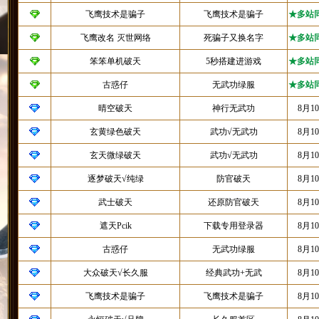
飞鹰技术是骗子
飞鹰技术是骗子
★多站
飞鹰改名 灭世网络
死骗子又换名字
★多站
笨笨单机破天
5秒搭建进游戏
★多站
古惑仔
无武功绿服
★多站
晴空破天
神行无武功
8月1
玄黄绿色破天
武功√无武功
8月1
玄天微绿破天
武功√无武功
8月1
逐梦破天√纯绿
防官破天
8月1
武士破天
还原防官破天
8月1
遮天Pcik
下载专用登录器
8月1
古惑仔
无武功绿服
8月1
大众破天√长久服
经典武功+无武
8月1
飞鹰技术是骗子
飞鹰技术是骗子
8月1