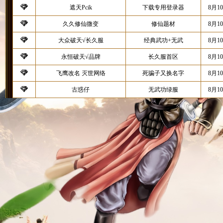
遮天Pcik
下载专用登录器
8月1
久久修仙微变
修仙题材
8月1
大众破天√长久服
经典武功+无武
8月1
永恒破天√品牌
长久服首区
8月1
飞鹰改名 灭世网络
死骗子又换名字
8月1
古惑仔
无武功绿服
8月1