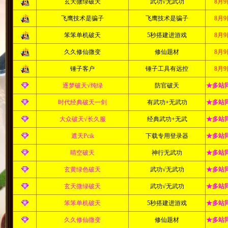
玄天微绿破天
武功√无武功
8月
飞鹰技术是骗子
飞鹰技术是骗子
8月
笨笨单机破天
5秒搭建进游戏
8月
久久修仙微变
修仙题材
8月
锤子客户
锤子工具有远控
8月
逐梦破天√纯绿
防官破天
★多站
时代经典破天一剑
有武功+无武功
★多站
大众破天√长久服
经典武功+无武
★多站
遮天Pcik
下载专用登录器
★多站
晴空破天
神行无武功
★多站
玄黄绿色破天
武功√无武功
★多站
玄天微绿破天
武功√无武功
★多站
笨笨单机破天
5秒搭建进游戏
★多站
久久修仙微变
修仙题材
★多站