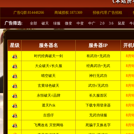
《本站所
广告Q群:814448266
商城授权:1871369
招收代理:广告招租
广告筛选:
全部
破天
绿服
微变
中变
中广
2.0
3.6
鼠星
牛
0
星级
服务器名
服务器IP
开机时
时代经典破天一剑
有武功+无武功
8月
大众破天√长久服
经典武功+无武
8月
晴空破天
神行无武功
8月
玄黄绿色破天
武功√无武功
8月
永恒破天√品牌
长久服首区
8月
遮天Pcik
下载专用登录器
8月
古惑仔
无武功绿服
8月
飞鹰改名 灭世网络
死骗子又换名字
8月