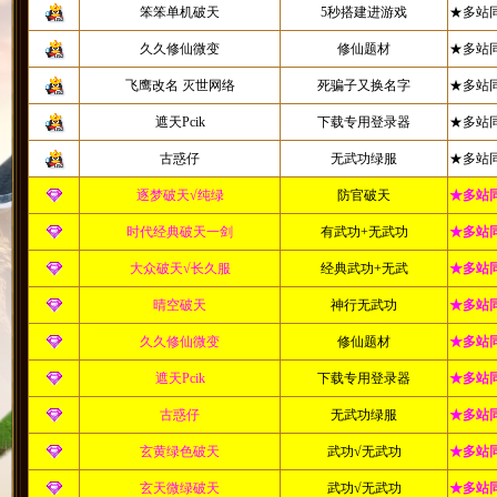
笨笨单机破天
5秒搭建进游戏
★多站
久久修仙微变
修仙题材
★多站
飞鹰改名 灭世网络
死骗子又换名字
★多站
遮天Pcik
下载专用登录器
★多站
古惑仔
无武功绿服
★多站
逐梦破天√纯绿
防官破天
★多站
时代经典破天一剑
有武功+无武功
★多站
大众破天√长久服
经典武功+无武
★多站
晴空破天
神行无武功
★多站
久久修仙微变
修仙题材
★多站
遮天Pcik
下载专用登录器
★多站
古惑仔
无武功绿服
★多站
玄黄绿色破天
武功√无武功
★多站
玄天微绿破天
武功√无武功
★多站