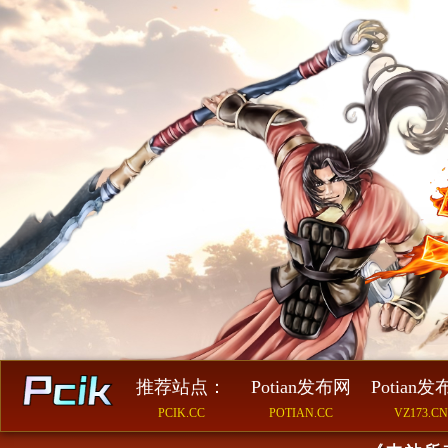
推荐站点：
Potian发布网
Potian
PCIK.CC
POTIAN.CC
VZ173.CN